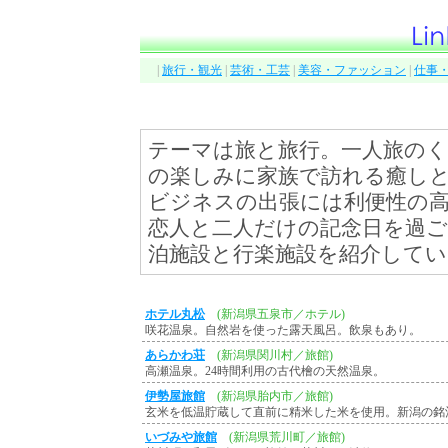
|
旅行・観光
|
芸術・工芸
|
美容・ファッション
|
仕事
テーマは旅と旅行。一人旅の
の楽しみに家族で訪れる癒し
ビジネスの出張には利便性の
恋人と二人だけの記念日を過
泊施設と行楽施設を紹介してい
ホテル丸松
(新潟県五泉市／ホテル)
咲花温泉。自然岩を使った露天風呂。飲泉もあり。
あらかわ荘
(新潟県関川村／旅館)
高瀬温泉。24時間利用の古代檜の天然温泉。
伊勢屋旅館
(新潟県胎内市／旅館)
玄米を低温貯蔵して直前に精米した米を使用。新潟の銘
いづみや旅館
(新潟県荒川町／旅館)