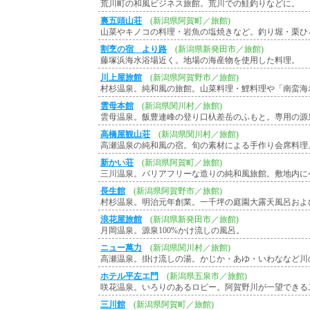
荒川町の和風ビジネス旅館。荒川での鮭釣りなどに。
裏五頭山荘
(新潟県阿賀町／旅館)
山菜やキノコの料理・岩魚の塩焼きなど。釣り堀・栗ひ
割烹の宿 より路
(新潟県新発田市／旅館)
藤塚浜海水浴場近く。地場の海産物を使用した料理。
川上屋旅館
(新潟県阿賀野市／旅館)
村杉温泉。純和風の旅館。山菜料理・鯉料理や「南蛮海
雲母本館
(新潟県関川村／旅館)
雲母温泉。飯豊連峰の登り口杁差岳のふもと。専用の源
高橋屋観山荘
(新潟県関川村／旅館)
高瀬温泉の純和風の宿。旬の素材による手作り会席料理
新かい荘
(新潟県阿賀町／旅館)
三川温泉。バリアフリーな造りの純和風旅館。敷地内に
長生館
(新潟県阿賀野市／旅館)
村杉温泉。明治元年創業。一千坪の庭園大露天風呂およ
浪花屋旅館
(新潟県新発田市／旅館)
月岡温泉。源泉100%かけ流しの風呂。
ニュー萬力
(新潟県関川村／旅館)
高瀬温泉。掛け流しの湯。かじか・あゆ・いわななど川
ホテル平左エ門
(新潟県五泉市／旅館)
咲花温泉。いろりのあるロビー。阿賀野川が一望できる
三川館
(新潟県阿賀町／旅館)