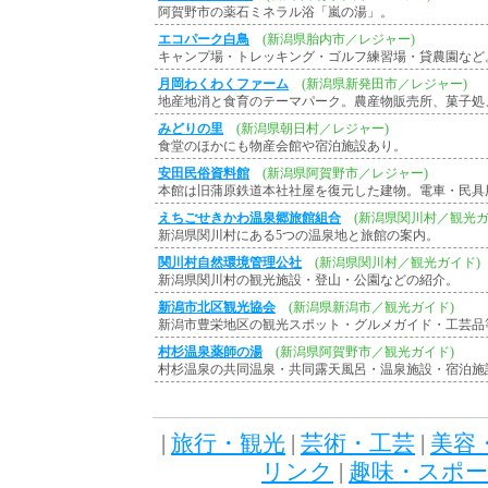
阿賀野市の薬石ミネラル浴「嵐の湯」。
エコパーク白鳥
(新潟県胎内市／レジャー)
キャンプ場・トレッキング・ゴルフ練習場・貸農園など
月岡わくわくファーム
(新潟県新発田市／レジャー)
地産地消と食育のテーマパーク。農産物販売所、菓子処
みどりの里
(新潟県朝日村／レジャー)
食堂のほかにも物産会館や宿泊施設あり。
安田民俗資料館
(新潟県阿賀野市／レジャー)
本館は旧蒲原鉄道本社社屋を復元した建物。電車・民具
えちごせきかわ温泉郷旅館組合
(新潟県関川村／観光ガ
新潟県関川村にある5つの温泉地と旅館の案内。
関川村自然環境管理公社
(新潟県関川村／観光ガイド)
新潟県関川村の観光施設・登山・公園などの紹介。
新潟市北区観光協会
(新潟県新潟市／観光ガイド)
新潟市豊栄地区の観光スポット・グルメガイド・工芸品
村杉温泉薬師の湯
(新潟県阿賀野市／観光ガイド)
村杉温泉の共同温泉・共同露天風呂・温泉施設・宿泊施
|
旅行・観光
|
芸術・工芸
|
美容
リンク
|
趣味・スポ