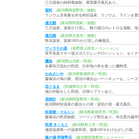
三川温泉の純和風旅館。展望露天風呂あり。
室町
(新潟県阿賀野市／旅館)
ラジウム含有量を誇る村杉温泉。ラジウム、ラドンを豊
湯元館
(新潟県阿賀町／旅館)
三川温泉。源泉かけ流し、鯉の湯口のレトロな湯船。地
湯元館
(新潟県五泉市／旅館)
咲花温泉。源泉100%かけ流しの檜風呂。
ヴィラ十の原
(長野県上田市／ペンション)
菅平高原スキー場ダボスゲレンデのペンション。セミナ
磯魚
(新潟県山北町／民宿)
名勝笹川流れの民宿。日本海の幸を使った磯料理。
かみさいや
(新潟県新発田市／民宿)
藤塚浜の海の家。宿泊の場合はバーベキューも。シー
花ぐるま
(茨城県日立市／民宿)
城の外観をした民宿。日帰りプランあり。
花時計
(新潟県阿賀野市／民宿)
新潟県村杉温泉の素泊りの宿・貸切の宿・露天風呂。
松原館・マルシン
(新潟県新発田市／民宿)
藤塚浜の民宿旅館。ツーリング割引あり。埼玉県川越市
民宿 きくもと
(新潟県村上市／民宿)
瀬波温泉唯一の温泉民宿。源泉100％かけながしの湯。
嵐の湯 阿賀野店
(新潟県阿賀野市／レジャー)