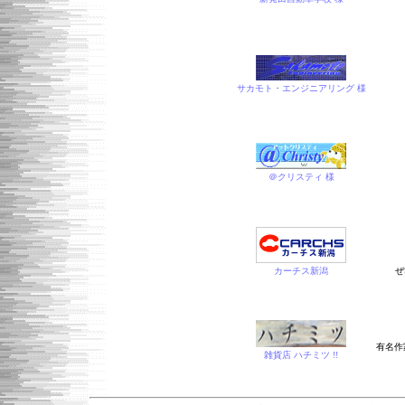
サカモト・エンジニアリング 様
＠クリスティ 様
カーチス新潟
ぜ
有名作
雑貨店 ハチミツ !!