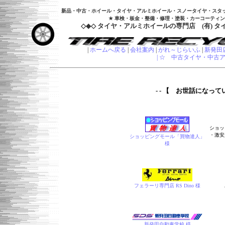
新品・中古・ホイール・タイヤ・アルミホイール・スノータイヤ・スタ
★ 車検・板金・整備・修理・塗装・カーコーティン
◇◆◇ タイヤ・アルミホイールの専門店 (有) タイヤ
|
ホームへ戻る
|
会社案内
|
がれ～じらいふ
|
新発田
| ☆ 中古タイヤ・中古
- - 【 お世話になって
ショッ
・激安
ショッピングモール「買物達人」
様
フェラーリ専門店 RS Dino 様
新発田自動車学校 様