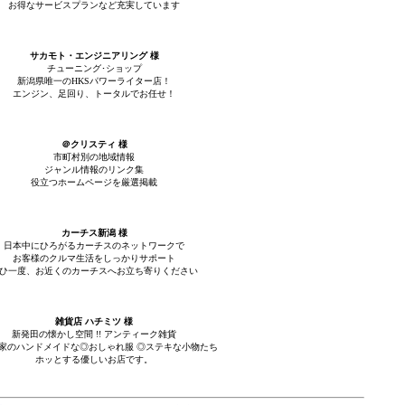
お得なサービスプランなど充実しています
サカモト・エンジニアリング 様
チューニング･ショップ
新潟県唯一のHKSパワーライター店！
エンジン、足回り、トータルでお任せ！
＠クリスティ 様
市町村別の地域情報
ジャンル情報のリンク集
役立つホームページを厳選掲載
カーチス新潟 様
日本中にひろがるカーチスのネットワークで
お客様のクルマ生活をしっかりサポート
ひ一度、お近くのカーチスへお立ち寄りください
雑貨店 ハチミツ 様
新発田の懐かし空間 !! アンティーク雑貨
家のハンドメイドな◎おしゃれ服 ◎ステキな小物たち
ホッとする優しいお店です。