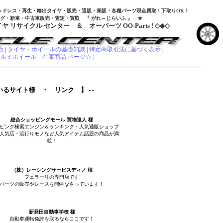
ッドレス・再生・輸出タイヤ・販売・通販・業販・各種パーツ現金買取！下取りOK！
グ・新車・中古車販売・査定・買取 『 がれ～じらいふ 』 ★
 リサイクル センター ＆ オーパーツ OO-Parts ! ◇◆◇
店
|
タイヤ・ホイールの基礎知識
|
特定商取引法に基づく表示
|
アルミホイール 在庫商品 ページ☆ |
いるサイト様 ・ リンク 】 - -
総合ショッピングモール 買物達人 様
ピング検索エンジン＆ランキング・人気通販ショップ
人気店・流行りモノなど人気アイテム話題の商品が満
載！
（株）レーシングサービスディノ 様
フェラーリの専門店です
パーツの販売やレースを開催なさっています！
新発田自動車学校 様
自動車運転免許を取るならココです！