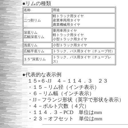
●リムの種類
名称
用途
軽トラック用タイヤ
二つ割リム
産業車両用タイヤ
農業機械用タイヤ
乗用車用タイヤ
深底リム
軽トラック用タイヤ
広幅深底リム
小型トラック用タイヤ
浅底リム
小型トラック用タイヤ
広幅平底リム
トラック、バス用タイヤ（チューブ付）
トラック、バス用タイヤ（チューブレ
１５°深底リム
ス）
●代表的な表示例
１５×６-JJ ４－１１４．３ ２３
・１５－リム径（インチ表示）
・６－リム幅（インチ表示）
・JJ－フランジ形状（英字で形状を表示）
・４－ボルト穴数（４穴）
・１１４．３－PCD 単位はmm
・２３－オフセット 単位はmm