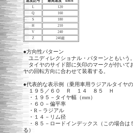
速度記号
最高速度 km/h
L
120
Q
160
S
180
H
210
V
240
Z
240超
●方向性パターン
ユニディレクショナル・パターンともいう
タイヤのサイド部に矢印のマークが付いて
ヤの回転方向に合わせて装着する。
●代表的な表示例（乗用車用ラジアルタイヤ
１９５／６０ Ｒ １４ ８５ Ｈ
・１９５－タイヤ幅（mm）
・６０－偏平率
・R－ラジアル
・１４－リム径
・８５－ロードインデックス（この場合は５
る）