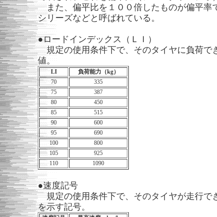
また、偏平比を１００倍したものが偏平率
シリーズなどと呼ばれている。
●ロードインデックス（ＬＩ）
規定の使用条件下で、そのタイヤに負荷で
値。
LI
負荷能力（kg）
70
335
75
387
80
450
85
515
90
600
95
690
100
800
105
925
110
1090
●速度記号
規定の使用条件下で、そのタイヤが走行で
を示す記号。