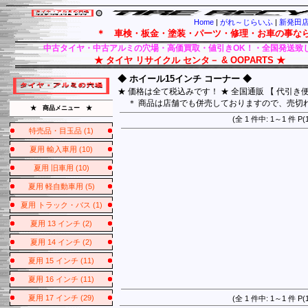
Home
|
がれ～じらいふ
|
新発田店 
＊ 車検・板金・塗装・パーツ・修理・お車の事ならおまかせ
中古タイヤ・中古アルミの穴場・高価買取・値引きOK！・全国発送致
★ タイヤ リサイクル センタ－ & OOPARTS ★
◆ ホイール15インチ コーナー ◆
★ 価格は全て税込みです！ ★ 全国通販 【 代引き
＊ 商品は店舗でも併売しておりますので、売切
★ 商品メニュー ★
(全 1 件中: 1～1 
特売品・目玉品 (1)
夏用 輸入車用 (10)
夏用 旧車用 (10)
夏用 軽自動車用 (5)
夏用 トラック・バス (1)
夏用 13 インチ (2)
夏用 14 インチ (2)
夏用 15 インチ (11)
夏用 16 インチ (11)
夏用 17 インチ (29)
(全 1 件中: 1～1 