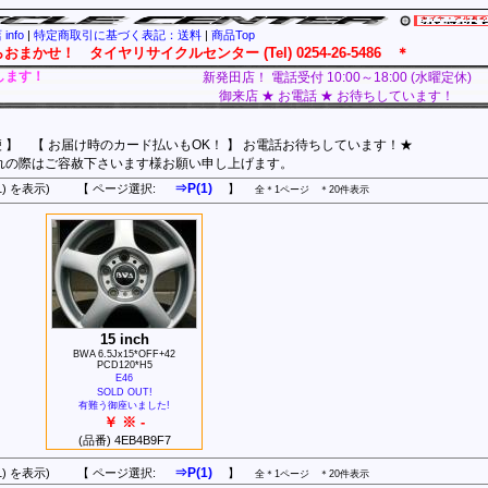
info
|
特定商取引に基づく表記：送料
|
商品Top
！ タイヤリサイクルセンター (Tel) 0254-26-5486 ＊
します！
新発田店！ 電話受付 10:00～18:00 (水曜定休)
御来店 ★ お電話 ★ お待ちしています！
便 】 【 お届け時のカード払いもOK！ 】 お電話お待ちしています！★
れの際はご容赦下さいます様お願い申し上げます。
⇒P(1)
件 P(1) を表示) 【 ページ選択:
】
全＊1ページ ＊20件表示
15 inch
BWA 6.5Jx15*OFF+42
PCD120*H5
E46
SOLD OUT!
有難う御座いました!
￥ ※ -
(品番) 4EB4B9F7
⇒P(1)
件 P(1) を表示) 【 ページ選択:
】
全＊1ページ ＊20件表示