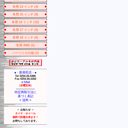
冬用 14 インチ (4)
冬用 15 インチ (8)
冬用 16 インチ (32)
冬用 17 インチ (6)
冬用 18 インチ (6)
冬用 4WD (5)
パーツ☆その他 (2)
● - 新発田店 - ●
Tel 0254-26-5486
Fax 0254-26-2262
e-Mail
(水曜定休)
----------------------
特定商取引法に
基づく表記
○ 送料 ○
～ お知らせ ～
タイヤ・ホイール
無料で試着出来ます！
お待ちしております。